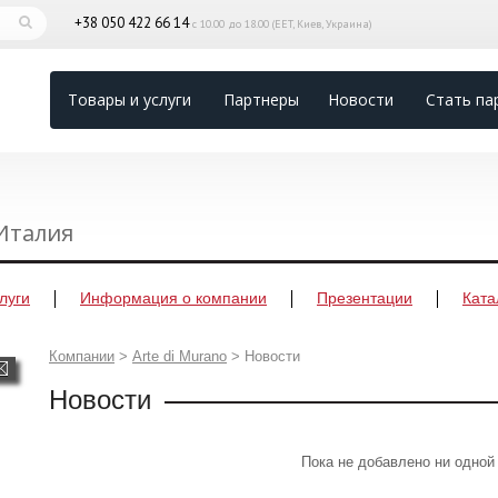
+38 050 422 66 14
с 10.00 до 18.00 (EET, Киев, Украина)
Товары и услуги
Партнеры
Новости
Стать па
 Италия
луги
Информация о компании
Презентации
Ката
Компании
>
Arte di Murano
>
Новости
Новости
Пока не добавлено ни одной