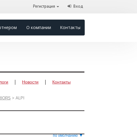
Регистрация
Вход
ртнером
О компании
Контакты
логи
Новости
Контакты
RIORS
>
ALPI
▼
по умолчанию