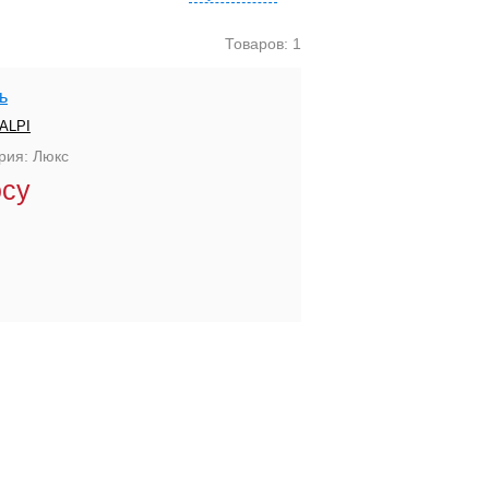
Товаров: 1
ь
ALPI
рия: Люкс
осу