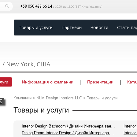
+38 050 422 66 14
с 10.00 до 18.00 (EET, Киев, Украина)
Товары и услуги
Партнеры
Новости
Стать па
C
/ New York, США
луги
Информация о компании
Презентации
Ката
Компании
>
NLM Design Interiors LLC
>
Товары и услуги
Товары и услуги
Interior Design Bathroom / Дизайн Интерьера ванной комнаты
Dining Room Interior Design / Дизайн Интерьера столовой