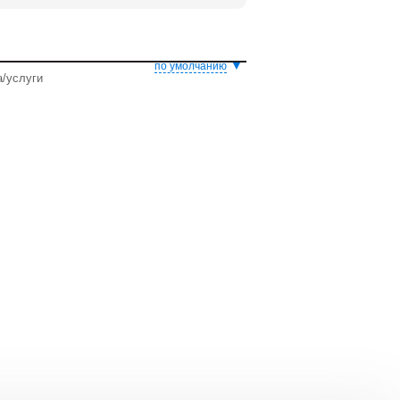
▼
по умолчанию
а/услуги