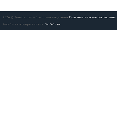
2026 © Penatis.com — Все права защищены.
Пользовательское соглашение
Разработка и поддержка проекта:
DianSoftware