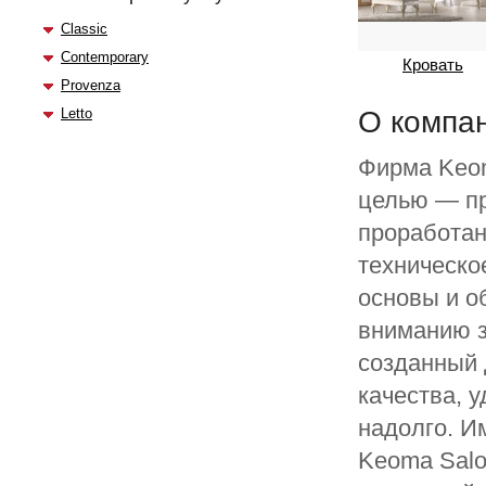
Classic
Contemporary
Кровать
Provenza
Letto
О компа
Фирма Keom
целью — пр
проработан
техническо
основы и о
вниманию з
созданный 
качества, 
надолго. И
Keoma Salo