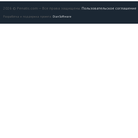
2026 © Penatis.com — Все права защищены.
Пользовательское соглашение
Разработка и поддержка проекта:
DianSoftware