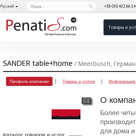
Русский
+38 050 422 66 1
Товары и усл
SANDER table+home
/ Meerbusch, Герма
Профиль компании
Товары и услуги
Информация 
О компа
Более четы
производит
для дома и
Каталог товаров и услуг