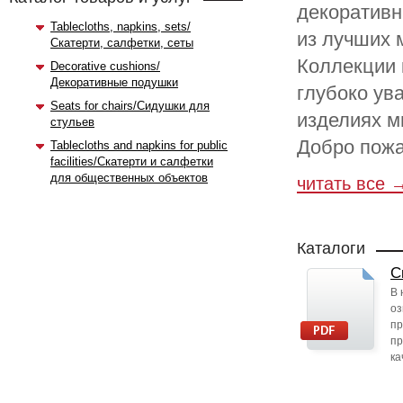
декоративн
Tablecloths, napkins, sets/
из лучших 
Скатерти, салфетки, сеты
Коллекции 
Decorative cushions/
Декоративные подушки
глубоко ув
Seats for chairs/Сидушки для
изделиях м
стульев
Добро пожа
Tablecloths and napkins for public
facilities/Скатерти и салфетки
для общественных объектов
читать все 
Каталоги
С
В 
оз
пр
пр
ка