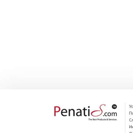
У
П
С
И