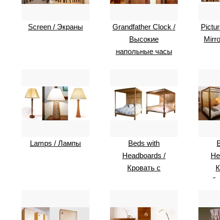
Screen / Экраны
Grandfather Clock /
Pictu
Высокие
Mirr
напольные часы
Lamps / Лампы
Beds with
Headboards /
He
Кровать с
К
изголовьем.
ба