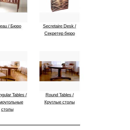
eau / Бюро
Secretaire Desk /
Секретер бюро
gular Tables /
Round Tables /
моугольные
Круглые столы
столы