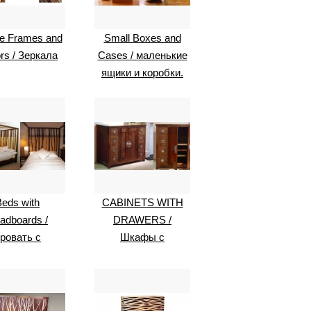
re Frames and
Small Boxes and
ors / Зеркала
Cases / маленькие
ящики и коробки.
Beds with
CABINETS WITH
adboards /
DRAWERS /
ровать с
Шкафы с
лдахином
выдвижными
ящиками