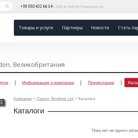
+38 050 422 66 14
с 10.00 до 18.00 (EET, Киев, Украина)
Товары и услуги
Партнеры
Новости
Стать па
ndon, Великобритания
луги
Информация о компании
Презентации
Ката
Компании
>
Classic Bindings Ltd
>
Каталоги
Каталоги
Пока нет ни одного ката