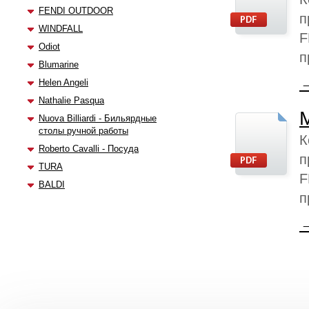
FENDI OUTDOOR
п
WINDFALL
F
Odiot
п
Blumarine
Helen Angeli
Nathalie Pasqua
Nuova Billiardi - Бильярдные
столы ручной работы
К
Roberto Cavalli - Посуда
п
TURA
F
BALDI
п